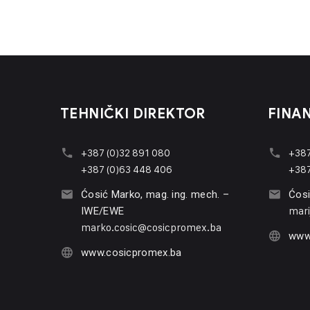
TEHNIČKI DIREKTOR
FINAN
+387 (0)32 891 080
+387
+387 (0)63 448 406
+387
Ćosić Marko, mag. ing. mech. –
Ćosi
mari
IWE/EWE
marko.cosic@cosicpromex.ba
www
www.cosicpromex.ba