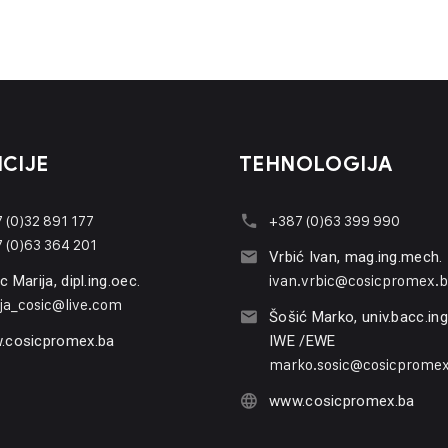
CIJE
TEHNOLOGIJA
 (0)32 891 177
+387 (0)63 399 990
 (0)63 364 201
Vrbić Ivan, mag.ing.mech.
ivan.vrbic@cosicpromex.
c Marija, dipl.ing.oec.
ja_cosic@live.com
Šošić Marko, univ.bacc.in
.cosicpromex.ba
IWE /EWE
marko.sosic@cosicpromex
www.cosicpromex.ba