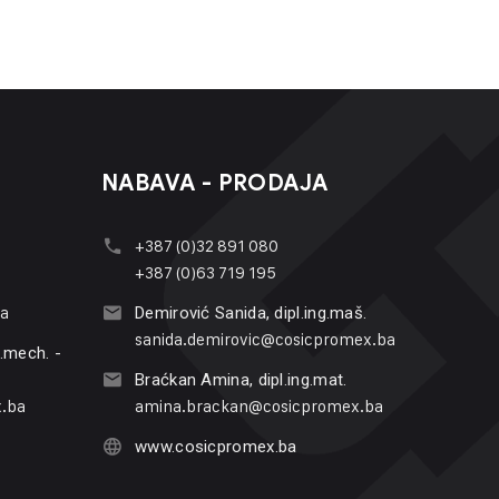
NABAVA - PRODAJA
+387 (0)32 891 080
+387 (0)63 719 195
ba
Demirović Sanida, dipl.ing.maš.
sanida.demirovic@cosicpromex.ba
g.mech. -
Braćkan Amina, dipl.ing.mat.
.ba
amina.brackan@cosicpromex.ba
www.cosicpromex.ba